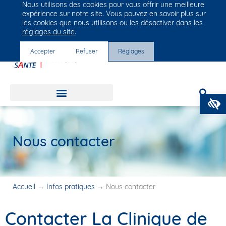
Nous utilisons des cookies pour vous offrir une meilleure
Groupe Vivalto Santé
expérience sur notre site. Vous pouvez en savoir plus sur
Entre nous, la vie
les cookies que nous utilisons ou les désactiver dans les
réglages du site
.
Accepter
Refuser
Réglages
Nous contacter
Accueil
→
Infos pratiques
→
Nous contacter
Contacter La Clinique de