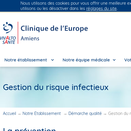
Nous utilisons des cookies pour vous offrir une meilleure e
Groupe Vivalto Santé
Entre nous, la vie
utilisons ou les désactiver dans les
réglages du site
.
Notre établissement
Notre équipe médicale
Vot
Gestion du risque infectieux
Accueil
→
Notre Établissement
→
Démarche qualité
→
Gestion du r
La prévention