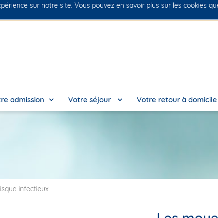
xpérience sur notre site. Vous pouvez en savoir plus sur les cookies q
No
re admission
Votre séjour
Votre retour à domicil
isque infectieux
Les moye