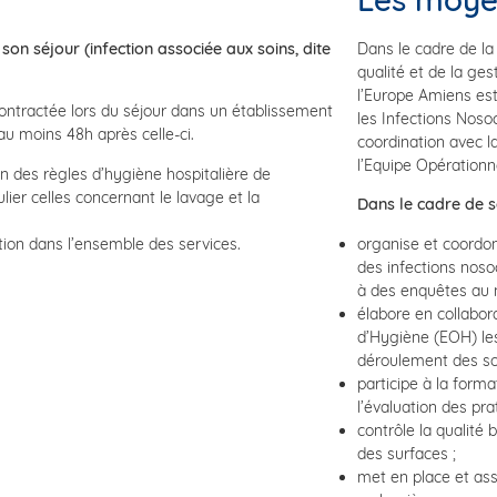
son séjour (infection associée aux soins, dite
Dans le cadre de la
qualité et de la ges
l’Europe Amiens est
ontractée lors du séjour dans un établissement
les Infections Noso
au moins 48h après celle-ci.
coordination avec l
l’Equipe Opérationn
on des règles d’hygiène hospitalière de
lier celles concernant le lavage et la
Dans le cadre de 
ition dans l’ensemble des services.
organise et coordon
des infections nosoc
à des enquêtes au n
élabore en collabor
d’Hygiène (EOH) les
déroulement des soi
participe à la form
l’évaluation des pra
contrôle la qualité b
des surfaces ;
met en place et assu