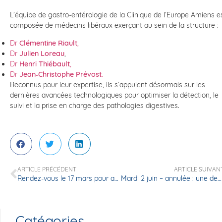
L’équipe de gastro‑entérologie de la Clinique de l’Europe Amiens e
composée de médecins libéraux exerçant au sein de la structure :
Dr
Clémentine Riault
,
Dr
Julien Loreau
,
Dr
Henri Thiébault
,
Dr
Jean‑Christophe Prévost
.
Reconnus pour leur expertise, ils s’appuient désormais sur les
dernières avancées technologiques pour optimiser la détection, le
suivi et la prise en charge des pathologies digestives.
ARTICLE PRÉCÉDENT
ARTICLE SUIVAN
Rendez-vous le 17 mars pour agir ensemble contre le cancer colorectal
Mardi 2 juin – annulée : une demi-journée dédiée aux myélodysplasies avec l’association CCM
Catégories