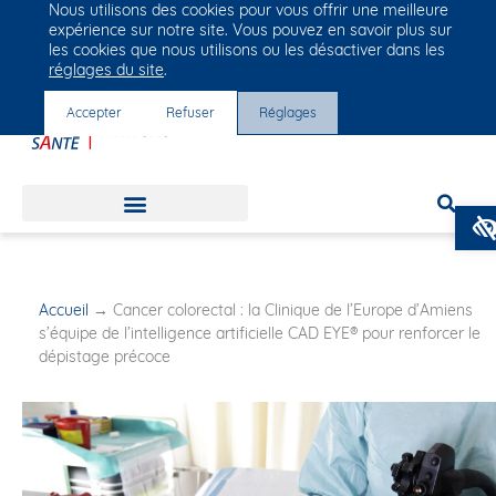
Nous utilisons des cookies pour vous offrir une meilleure
Groupe Vivalto Santé
expérience sur notre site. Vous pouvez en savoir plus sur
Entre nous, la vie
les cookies que nous utilisons ou les désactiver dans les
réglages du site
.
Accepter
Refuser
Réglages
Accueil
→
Cancer colorectal : la Clinique de l’Europe d’Amiens
s’équipe de l’intelligence artificielle CAD EYE® pour renforcer le
dépistage précoce